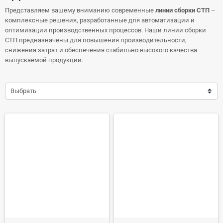
Представляем вашему вниманию современные
линии сборки СТП
–
комплексные решения, разработанные для автоматизации и
оптимизации производственных процессов. Наши линии сборки
СТП предназначены для повышения производительности,
снижения затрат и обеспечения стабильно высокого качества
выпускаемой продукции.
Что такое линия сборки СТП?
Линия сборки СТП – это интегрированная система, состоящая из
Выбрать
последовательно расположенных рабочих станций, каждая из
которых выполняет определенную операцию в рамках общего
производственного цикла.
Линии для сборки стеклопакетов представлены в нашем каталоге
по самым приемлемым ценам. Линия стеклопакетов с доставкой
транспортной компанией по всей России. Позвоните и мы поможем
вам определиться с выбором подходящей под ваш запрос линии: +7
927-601-56-45