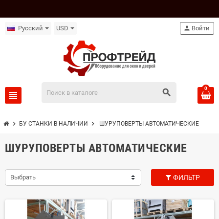
Русский
USD
person
Войти
0
search
view_headline
chevron_right
chevron_right
БУ СТАНКИ В НАЛИЧИИ
ШУРУПОВЕРТЫ АВТОМАТИЧЕСКИЕ
ШУРУПОВЕРТЫ АВТОМАТИЧЕСКИЕ
Выбрать
ФИЛЬТР