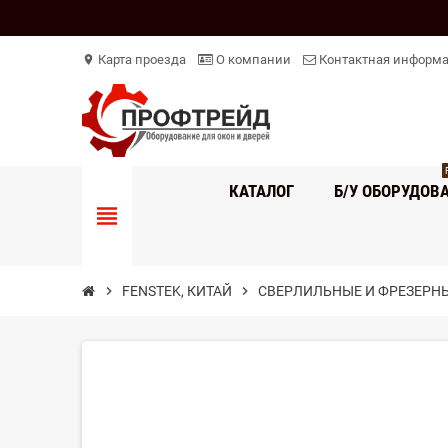
Карта проезда
О компании
Контактная информ
location_on
КАТАЛОГ
Б/У ОБОРУДОВ
view_headline
chevron_right
FENSTEK, КИТАЙ
chevron_right
СВЕРЛИЛЬНЫЕ И ФРЕЗЕРН