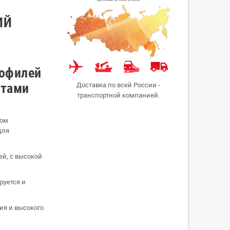
ИЙ
рофилей
атами
Доставка по всей России -
транспортной компанией.
ном
для
ей, с высокой
руется и
ия и высокого