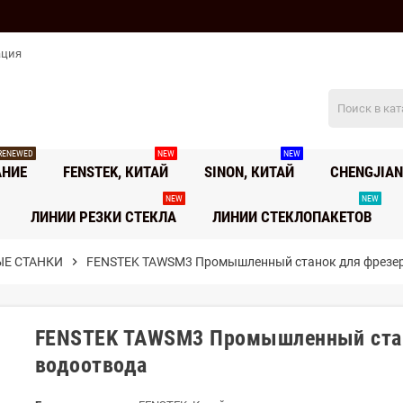
ация
RENEWED
NEW
NEW
АНИЕ
FENSTEK, КИТАЙ
SINON, КИТАЙ
CHENGJIAN
NEW
NEW
ЛИНИИ РЕЗКИ СТЕКЛА
ЛИНИИ СТЕКЛОПАКЕТОВ
ЫЕ СТАНКИ
chevron_right
FENSTEK TAWSM3 Промышленный станок для фрезе
FENSTEK TAWSM3 Промышленный стан
водоотвода