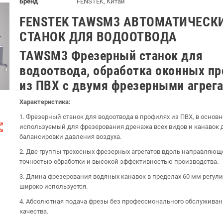
Бренд
FENSTEK, Китай
FENSTEK TAWSM3 АВТОМАТИЧЕСК
СТАНОК ДЛЯ ВОДООТВОДА
TAWSM3 Фрезерный станок для
водоотвода, обработка оконных п
из ПВХ с двумя фрезерными агрег
Характеристика:
1. Фрезерный станок для водоотвода в профилях из ПВХ, в основ
t_map
используемый для фрезерования дренажа всех видов и канавок 
балансировки давления воздуха.
2. Две группы трехосных фрезерных агрегатов вдоль направляющ
точностью обработки и высокой эффективностью производства.
3. Длина фрезерования водяных канавок в пределах 60 мм регули
широко используется.
4. Абсолютная подача фрезы без профессионального обслуживан
качества.