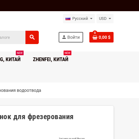
Русский
USD
0
search
person
Войти
0,00 $
NEW
NEW
G, КИТАЙ
ZHENFEI, КИТАЙ
рования водоотвода
ок для фрезерования