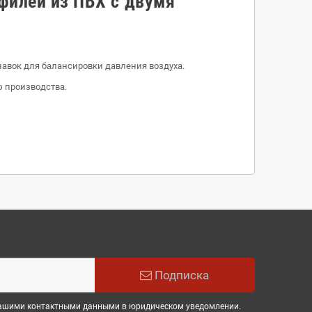
филей из ПВХ с двумя
навок для балансировки давления воздуха.
ю производства.
Подписка
 нашими контактными данными в юридическом уведомлении.