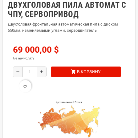
ДВУХГОЛОВАЯ ПИЛА АВТОМАТ С
ЧПУ, СЕРВОПРИВОД
Двухголовая фронтальная автоматическая пила с диском
550мм, изменяемыми углами, серводвигатель
69 000,00 $
Не начислять
shopping_cart
remove
add
В КОРЗИНУ
favorite_border