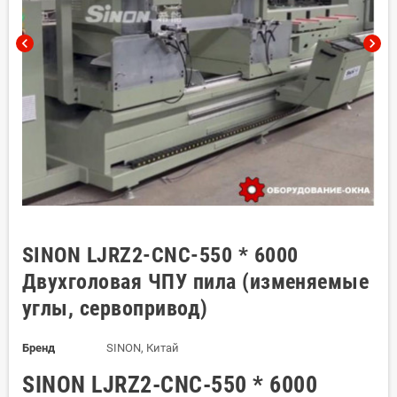
chevron_left
chevron_right
SINON LJRZ2-CNC-550 * 6000
Двухголовая ЧПУ пила (изменяемые
углы, сервопривод)
Бренд
SINON, Китай
SINON LJRZ2-CNC-550 * 6000