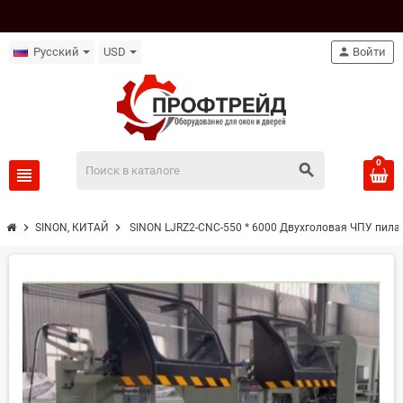
Русский
USD
person
Войти
0
search
view_headline
chevron_right
chevron_right
SINON, КИТАЙ
SINON LJRZ2-CNC-550 * 6000 Двухголовая ЧПУ пила 