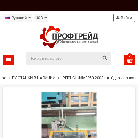
Русский
USD
person
Войти
0
search
view_headline
chevron_right
chevron_right
БУ СТАНКИ В НАЛИЧИИ
PERTICI UNIVER50 2003 г.в. Одноголовая 