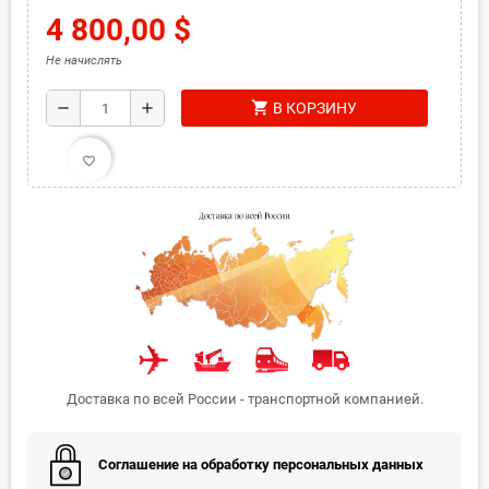
4 800,00 $
Не начислять
shopping_cart
remove
add
В КОРЗИНУ
favorite_border
Доставка по всей России - транспортной компанией.
Соглашение на обработку персональных данных