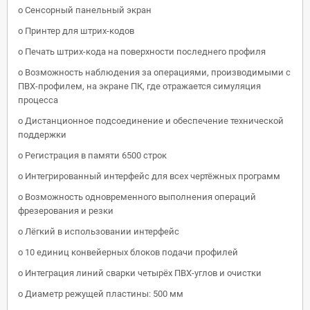
o Сенсорный панельный экран
o Принтер для штрих-кодов
o Печать штрих-кода на поверхности последнего профиля
o Возможность наблюдения за операциями, производимыми с
ПВХ-профилем, на экране ПК, где отражается симуляция
процесса
o Дистанционное подсоединение и обеспечение технической
поддержки
o Регистрация в памяти 6500 строк
o Интегрированный интерфейс для всех чертёжных программ
o Возможность одновременного выполнения операций
фрезерования и резки
o Лёгкий в использовании интерфейс
o 10 единиц конвейерных блоков подачи профилей
o Интеграция линий сварки четырёх ПВХ-углов и очистки
o Диаметр режущей пластины: 500 мм