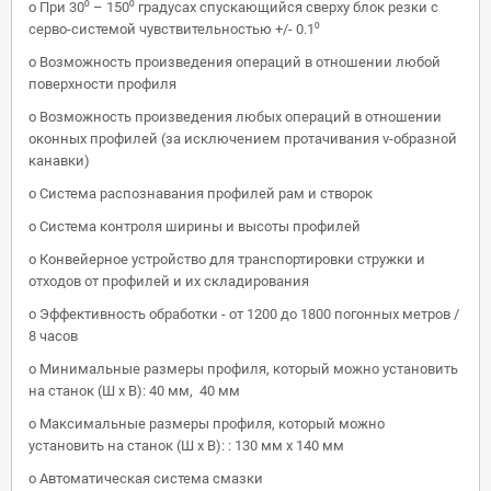
o При 30⁰ – 150⁰ градусах спускающийся сверху блок резки с
серво-системой чувствительностью +/- 0.1⁰
o Возможность произведения операций в отношении любой
поверхности профиля
o Возможность произведения любых операций в отношении
оконных профилей (за исключением протачивания v-образной
канавки)
o Система распознавания профилей рам и створок
o Система контроля ширины и высоты профилей
o Конвейерное устройство для транспортировки стружки и
отходов от профилей и их складирования
o Эффективность обработки - от 1200 до 1800 погонных метров /
8 часов
o Минимальные размеры профиля, который можно установить
на станок (Ш x В): 40 мм, 40 мм
o Максимальные размеры профиля, который можно
установить на станок (Ш x В): : 130 мм x 140 мм
o Автоматическая система смазки