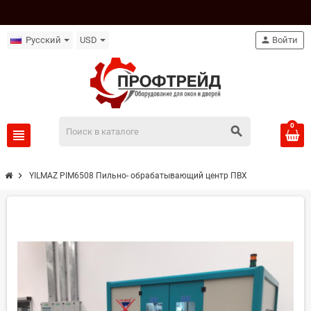
Русский
USD
person
Войти
0
search
view_headline
chevron_right
YILMAZ PIM6508 Пильно- обрабатывающий центр ПВХ