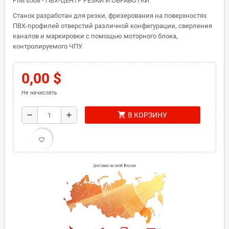
PIM 6508 - ПВХ-ЦЕНТР РЕЗКИ И ОБРАБОТКИ
Станок разработан для резки, фрезерования на поверхностях
ПВХ-профилей отверстий различной конфигурации, сверления
каналов и маркировки с помощью моторного блока,
контролируемого ЧПУ.
0,00 $
Не начислять
shopping_cart
remove
add
В КОРЗИНУ
favorite_border